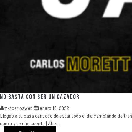
No basta con ser un cazador
mktcarlosweb
enero 10, 2022
Llegas a tu casa cansado de estar todo el día cambiando de tran
cueva y te das cuenta [&he...