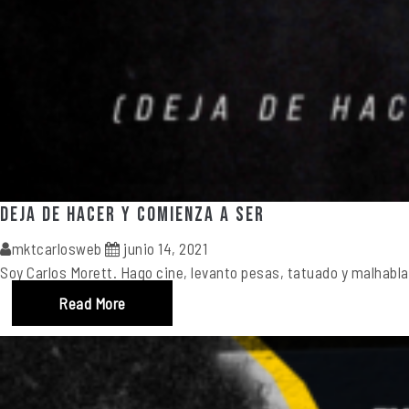
Deja de hacer y comienza a ser
mktcarlosweb
junio 14, 2021
Soy Carlos Morett. Hago cine, levanto pesas, tatuado y malhabla
Read More