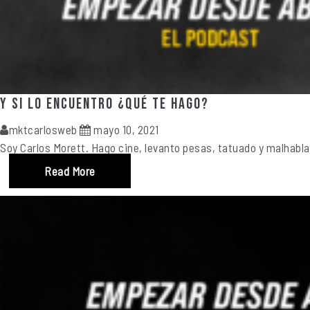
Y si lo encuentro ¿Qué te hago?
mktcarlosweb
mayo 10, 2021
Soy Carlos Morett. Hago cine, levanto pesas, tatuado y malhabla
Read More