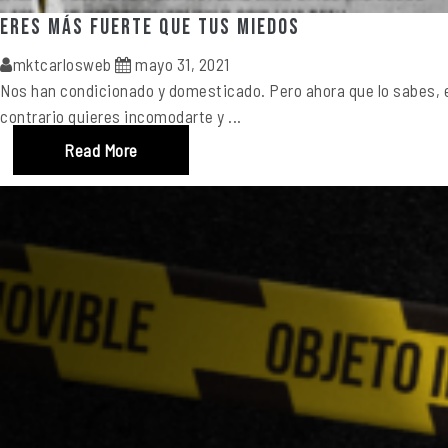
Eres más fuerte que tus miedos
mktcarlosweb
mayo 31, 2021
Nos han condicionado y domesticado. Pero ahora que lo sabes, es
contrario quieres incomodarte y ...
Read More