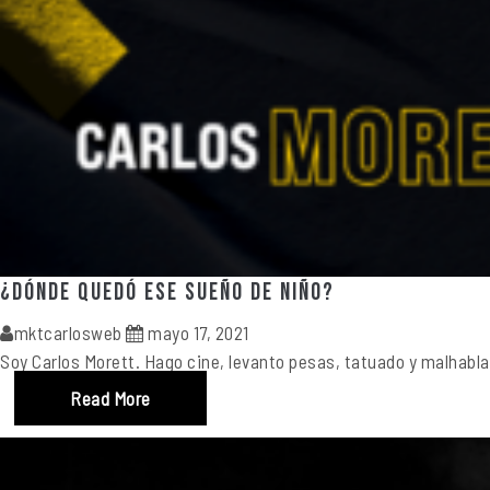
¿Dónde quedó ese sueño de niño?
mktcarlosweb
mayo 17, 2021
Soy Carlos Morett. Hago cine, levanto pesas, tatuado y malhabla
Read More