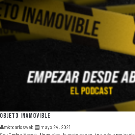
Objeto inamovible
mktcarlosweb
mayo 24, 2021
Soy Carlos Morett. Hago cine, levanto pesas, tatuado y malhabla