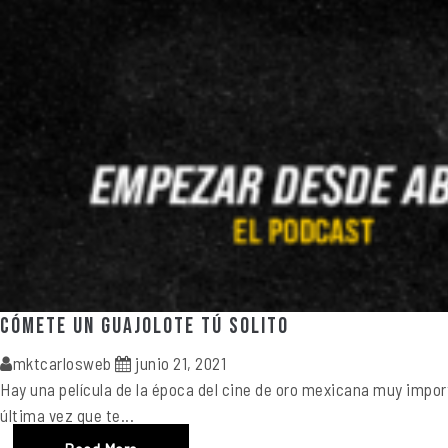
Cómete un guajolote tú solito
mktcarlosweb
junio 21, 2021
Hay una película de la época del cine de oro mexicana muy impor
última vez que te...