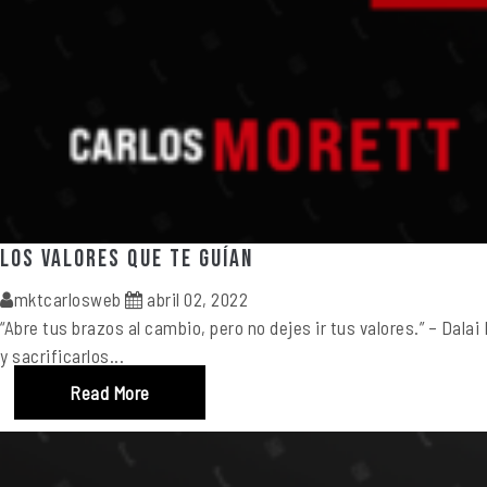
Los valores que te guían
mktcarlosweb
abril 02, 2022
“Abre tus brazos al cambio, pero no dejes ir tus valores.” – Da
y sacrificarlos...
Read More