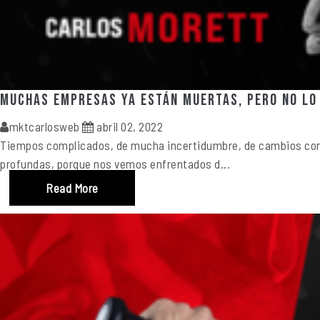
Muchas empresas ya están muertas, pero no lo
mktcarlosweb
abril 02, 2022
Tiempos complicados, de mucha incertidumbre, de cambios cons
profundas, porque nos vemos enfrentados d...
Read More