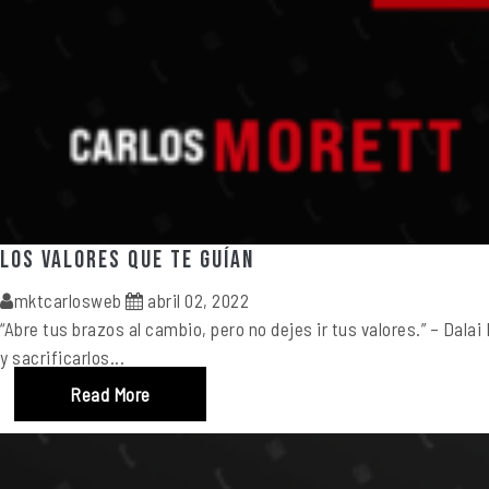
Los valores que te guían
mktcarlosweb
abril 02, 2022
“Abre tus brazos al cambio, pero no dejes ir tus valores.” – Da
y sacrificarlos...
Read More